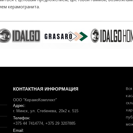
ием керамогранита.
КОНТАКТНАЯ ИНФОРМАЦИЯ
Вся
кас
ООО "КерамоКомплект"
скл
Адрес:
хар
г. Минск, ул. Стебенева, 20к2 к. 515
пуб
Телефон:
+375 44 7414774, +375 29 3207885
мож
Email: