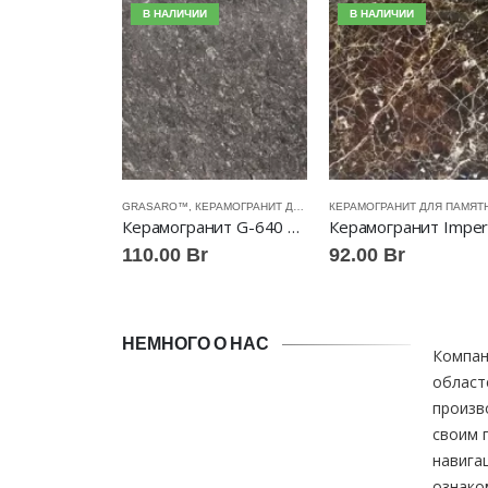
В НАЛИЧИИ
В НАЛИЧИИ
GRASARO™
,
КЕРАМОГРАНИТ ДЛЯ ПАМЯТНИКОВ
Керамогранит G-640 PR черный полированный 60*60 Grasaro™
110.00
Br
92.00
Br
НЕМНОГО О НАС
Компа
област
произв
своим 
навига
ознако