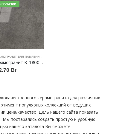
В НАЛИЧИИ
КЕРАМОГРАНИТ ДЛЯ ПАМЯТНИКОВ
Керамогранит K-1800 LR полированный 59,5×59,5 Kerranova™
2.70
Br
ококачественного керамогранита для различных
ортимент популярных коллекций от ведущих
и цена/качество. Цель нашего сайта показать
а. Мы постарались создать простую и удобную
ощью нашего каталога Вы сможете
 размерами, техническими характеристиками и