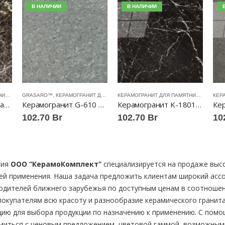
В НАЛИЧИИ
В НАЛИЧИИ
КЕРАМОГРАНИТ ДЛЯ ПАМЯТНИКОВ
GRASARO™
,
КЕРАМОГРАНИТ ДЛЯ ПАМЯТНИКОВ
КЕРАМОГРАНИТ ДЛЯ ПАМЯТНИКОВ
Керамогранит Imperador полированный 60×60 Китай
Керамогранит G-610 PR cерый полированный 60*60 Grasaro™
Керамогранит K-1801 LR полированный 59,5×59,5 Kerranova™
102.70
Br
102.70
Br
10
ния
ООО “КерамоКомплект”
специализируется на продаже выс
ей применения. Наша задача предложить клиентам широкий асс
одителей ближнего зарубежья по доступным ценам в соотношени
покупателям всю красоту и разнообразие керамического гранит
цию для выбора продукции по назначению к применению. С пом
миться с ценовым предложением, цветовой гаммой, возможными