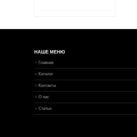
составл
цена:
89.53 Br.
49.00 Br.
НАШЕ МЕНЮ
Главная
Каталог
Контакты
О нас
Статьи