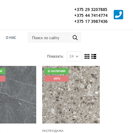
+375 29 3207885
+375 44 7414774
+375 17 3987436
О НАС
Показать:
И
В НАЛИЧИИ
-40%
А
РОДАЖА
РАСПРОДАЖА