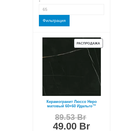
-
Фильтрация
ПРОДАВАЕМЫЙ
РАСПРОДАЖА
ТОВАР
Керамогранит Люссо Неро
матовый 60×60 Идальго™
Первона
89.53
Br
цена
Текущая
49.00
Br