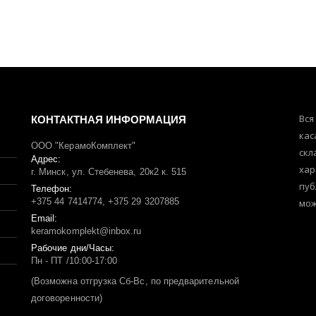
яла
КОНТАКТНАЯ ИНФОРМАЦИЯ
Вся
кас
ООО "КерамоКомплект"
скл
Адрес:
хар
г. Минск, ул. Стебенева, 20к2 к. 515
пуб
Телефон:
+375 44 7414774, +375 29 3207885
мож
Email:
keramokomplekt@inbox.ru
Рабочие дни/Часы:
Пн - ПТ /10:00-17:00
(Возможна отгрузка Сб-Вс, по предварительной
договоренности)