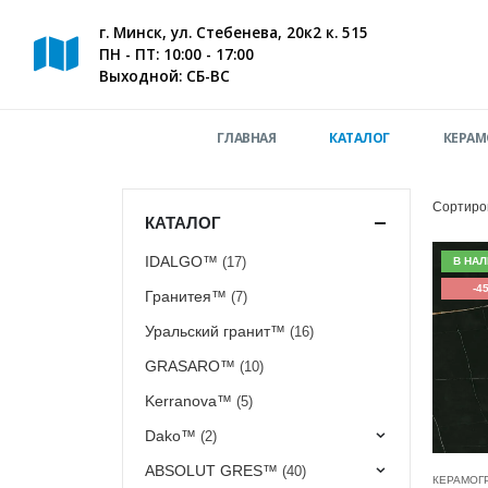
г. Минск, ул. Стебенева, 20к2 к. 515
ПН - ПТ: 10:00 - 17:00
Выходной: СБ-ВС
ГЛАВНАЯ
КАТАЛОГ
КЕРАМ
Сортиро
КАТАЛОГ
IDALGO™
(17)
В НА
-4
Гранитея™
(7)
Уральский гранит™
(16)
GRASARO™
(10)
Kerranova™
(5)
Dako™
(2)
ABSOLUT GRES™
(40)
КЕРАМОГ