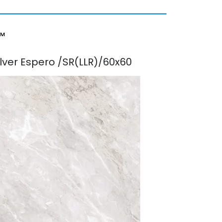
o™
ilver Espero /SR(LLR)/60x60