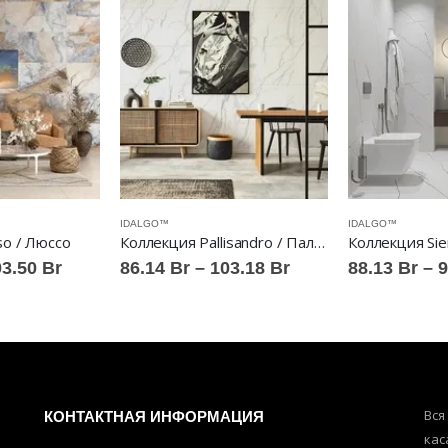
IDALGO™
IDALGO™
so / Люссо
Коллекция Pallisandro / Паллисандро
Коллекция Sie
Диапазон
Диапазон
03.50
Br
86.14
Br
–
103.18
Br
88.13
Br
–
9
цен:
цен:
88.13 Br
86.14 Br
–
–
103.50 Br
103.18 Br
КОНТАКТНАЯ ИНФОРМАЦИЯ
Вся
кас