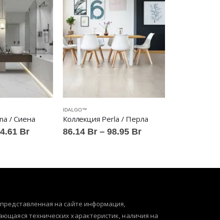
IDALGO™
IDALGO™
na / Сиена
Коллекция Perla / Перла
Коллекция On
Диапазон
Диапазон
4.61
Br
86.14
Br
–
98.95
Br
103.18
Br
цен:
цен:
88.13 Br
86.14 Br
–
–
94.61 Br
98.95 Br
 представленная на сайте информация,
ающаяся технических характеристик, наличия на