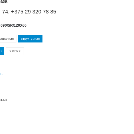
аза
 74, +375 29 320 78 85
D090/SR/120X60
рованная
структурная
0
600х600
ть
аза