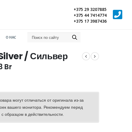
+375 29 3207885
+375 44 7414774
+375 17 3987436
О НАС
Silver / Сильвер
Диапазон
33
Br
цен:
86.14 Br
–
92.33 Br
овара могут отличаться от оригинала из-за
оек вашего монитора. Рекомендуем перед
 с образцом в действительности.