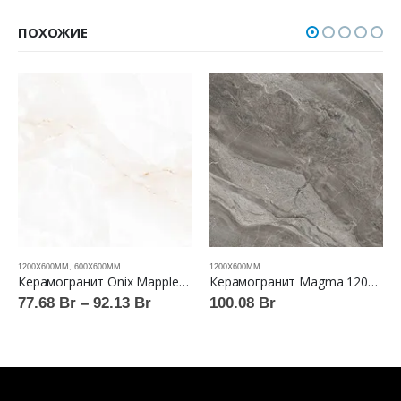
ПОХОЖИЕ
1200Х600ММ
,
600X600ММ
1200Х600ММ
Керамогранит Onix Mapple gloss ABSOLUT GRES™
Керамогранит Magma 1200×600 full lappato ABSOLUT GRES™
Диапазон
77.68
Br
–
92.13
Br
100.08
Br
цен:
77.68 Br
–
92.13 Br