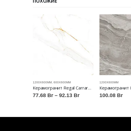
ПОХОЖИЕ
1200Х600ММ
,
600X600ММ
1200Х600ММ
Керамогранит Azur 1200×600 full lappato ABSOLUT GRES™
Керамогранит Regal Carrara gloss ABSOLUT GRES™
Диапазон
77.68
Br
–
92.13
Br
100.08
Br
цен:
77.68 Br
–
92.13 Br