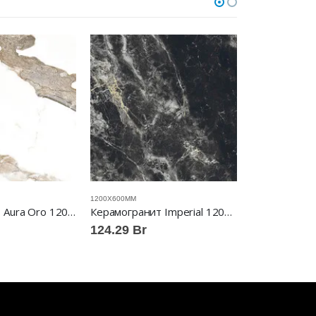
1200Х600ММ
1200Х600ММ
Керамогранит Aura Oro 1200×600 gloss ABSOLUT GRES™
Керамогранит Imperial 1200×600 full lappato ABSOLUT GRES™
124.29
Br
92.13
Br