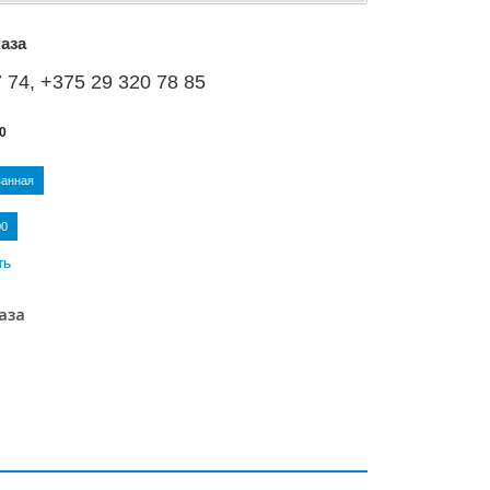
аза
 74, +375 29 320 78 85
0
ванная
00
ть
аза