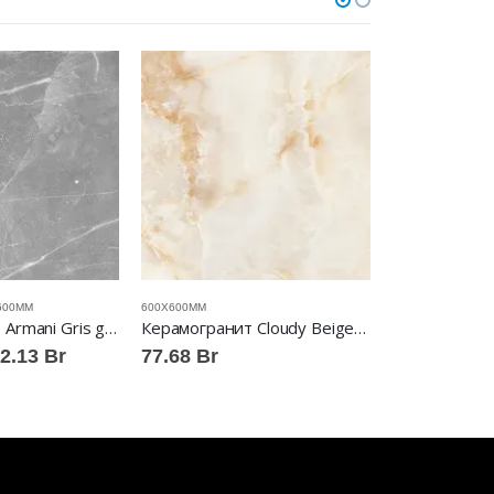
600ММ
600X600ММ
600X600ММ
Керамогранит Armani Gris gloss ABSOLUT GRES™
Керамогранит Cloudy Beige gloss ABSOLUT GRES™
Диапазон
2.13
Br
77.68
Br
77.68
Br
цен:
77.68 Br
–
92.13 Br