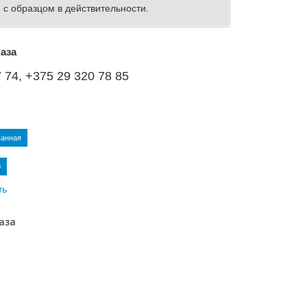
 с образцом в действительности.
аза
 74, +375 29 320 78 85
ванная
0
ть
аза