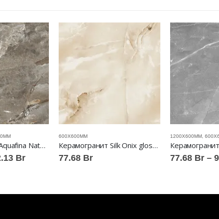
00ММ
600X600ММ
1200Х600ММ
,
600X
Керамогранит Aquafina Natural gloss ABSOLUT GRES™
Керамогранит Silk Onix gloss ABSOLUT GRES™
Диапазон
2.13
Br
77.68
Br
77.68
Br
–
9
цен:
77.68 Br
–
92.13 Br